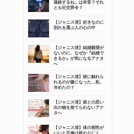
連絡するね」は本音？それ
とも社交辞令？
【ジャニス渚】好きなのに
別れを選ぶ人の心の中
【ジャニス渚】結婚願望が
ないのに、なぜか『結婚で
きるか』が気になるアナタ
へ
【ジャニス渚】彼に触れら
れるのが嫌になった…私、
冷めたの？
【ジャニス渚】彼との思い
出の物を捨てられないアナ
タへ
【ジャニス渚】体の相性が
いいと不倫は終わりにく