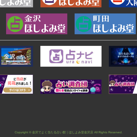
Copyright © 金沢でよく当たる占い館｜ほしよみ堂金沢店 All Rights Reserved.