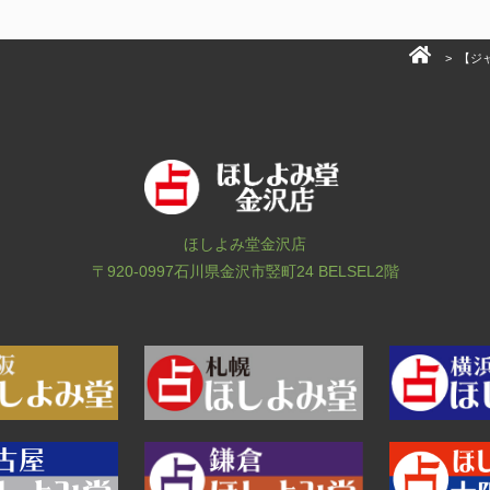
>
【ジ
ほしよみ堂金沢店
〒920-0997
石川県金沢市竪町24 BELSEL2階