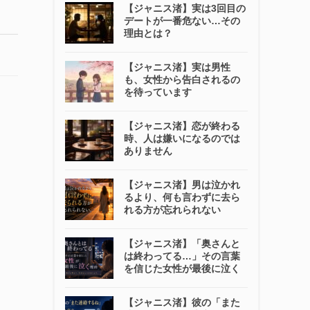
【ジャニス渚】実は3回目の
デートが一番危ない…その
理由とは？
【ジャニス渚】実は男性
も、女性から告白されるの
を待っています
【ジャニス渚】恋が終わる
時、人は嫌いになるのでは
ありません
【ジャニス渚】男は泣かれ
るより、何も言わずに去ら
れる方が忘れられない
【ジャニス渚】「奥さんと
は終わってる…」その言葉
を信じた女性が最後に泣く
【ジャニス渚】彼の「また