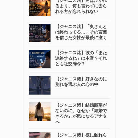
【ジャニス渚】男は泣かれ
るより、何も言わずに去ら
れる方が忘れられない
【ジャニス渚】「奥さんと
は終わってる…」その言葉
を信じた女性が最後に泣く
【ジャニス渚】彼の「また
連絡するね」は本音？それ
とも社交辞令？
【ジャニス渚】好きなのに
別れを選ぶ人の心の中
【ジャニス渚】結婚願望が
ないのに、なぜか『結婚で
きるか』が気になるアナタ
へ
【ジャニス渚】彼に触れら