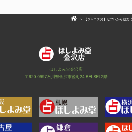
>
【ジャニス渚】セフレから彼女
ほしよみ堂金沢店
〒920-0997
石川県金沢市竪町24 BELSEL2階