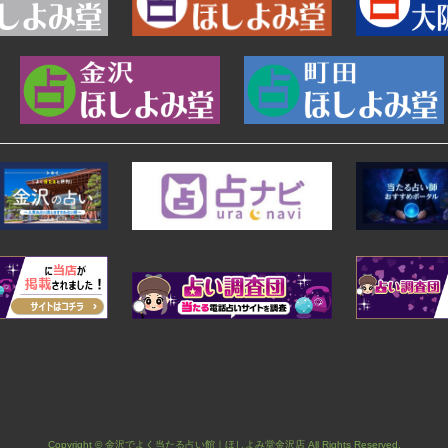
Copyright © 金沢でよく当たる占い館｜ほしよみ堂金沢店 All Rights Reserved.