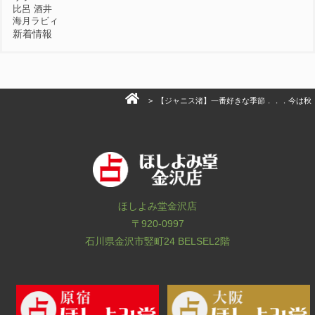
比呂 酒井
海月ラビィ
新着情報
> 【ジャニス渚】一番好きな季節．．．今は秋
ほしよみ堂金沢店
〒920-0997
石川県金沢市竪町24 BELSEL2階