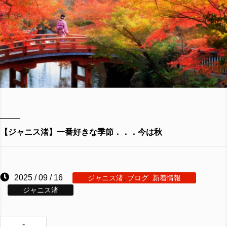
【ジャニス渚】一番好きな季節．．．今は秋
2025 / 09 / 16
ジャニス渚
,
ブログ
,
新着情報
ジャニス渚
-