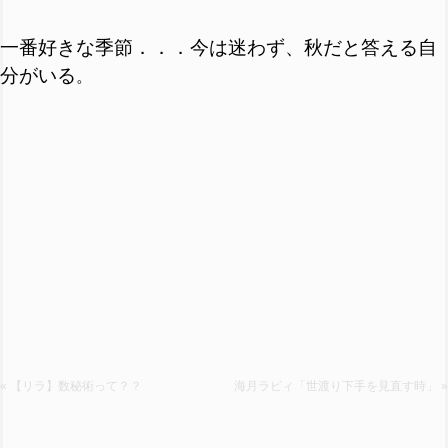
一番好きな季節．．．今は迷わず、秋だと答える自
分がいる
。
« 【リラ】数秘術って？？
海月ラビィ「世渡り下手を見直す時」 »