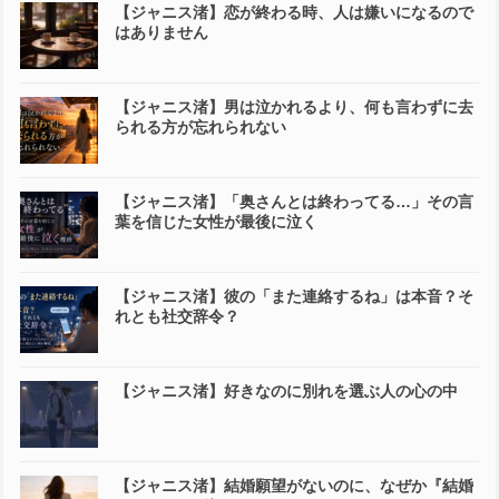
【ジャニス渚】恋が終わる時、人は嫌いになるので
はありません
【ジャニス渚】男は泣かれるより、何も言わずに去
られる方が忘れられない
【ジャニス渚】「奥さんとは終わってる…」その言
葉を信じた女性が最後に泣く
【ジャニス渚】彼の「また連絡するね」は本音？そ
れとも社交辞令？
【ジャニス渚】好きなのに別れを選ぶ人の心の中
【ジャニス渚】結婚願望がないのに、なぜか『結婚