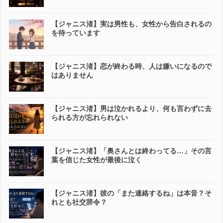
【ジャニス渚】実は男性も、女性から告白されるの
を待っています
【ジャニス渚】恋が終わる時、人は嫌いになるので
はありません
【ジャニス渚】男は泣かれるより、何も言わずに去
られる方が忘れられない
【ジャニス渚】「奥さんとは終わってる…」その言
葉を信じた女性が最後に泣く
【ジャニス渚】彼の「また連絡するね」は本音？そ
れとも社交辞令？