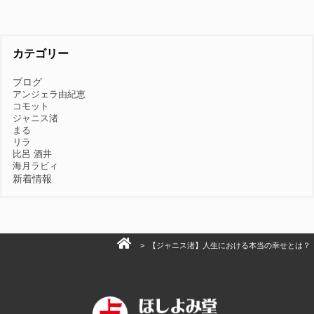
カテゴリー
ブログ
アンジェラ由紀恵
コモット
ジャニス渚
まる
リラ
比呂 酒井
海月ラビィ
新着情報
> 【ジャニス渚】人生における本当の幸せとは？