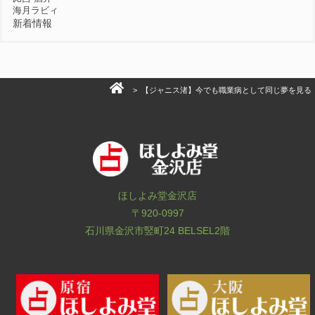
海月ラビィ
新着情報
> 【ジャニス渚】今でも職業病として同じ夢を見る
ほしよみ堂金沢店
〒920-0997
石川県金沢市竪町24 BELSEL2階