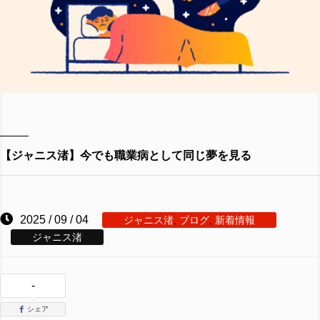
【ジャニス渚】今でも職業病として同じ夢を見る
2025 / 09 / 04
ジャニス渚
,
ブログ
,
新着情報
ジャニス渚
-
シェア