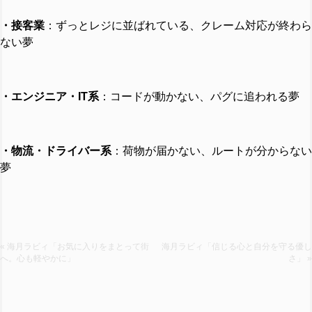
・接客業
：ずっとレジに並ばれている、クレーム対応が終わら
ない夢
・エンジニア・IT系
：コードが動かない、パグに追われる夢
・物流・ドライバー系
：荷物が届かない、ルートが分からない
夢
« 海月ラビィ「お気に入りをまとって街
海月ラビィ「信じる心と自分を守る優し
へ。心も軽やかに」
さ」 »