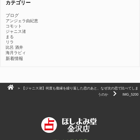
カテゴリー
ブログ
アンジェラ由紀恵
コモット
ジャニス渚
まる
リラ
比呂 酒井
海月ラビィ
新着情報
>
【ジャニス渚】何度も復縁を繰り返した恋のあと、なぜ次の恋で比べてしま
うのか
IMG_5200