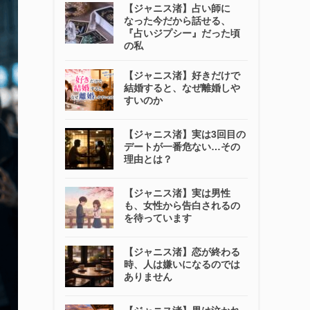
【ジャニス渚】占い師に
なった今だから話せる、
『占いジプシー』だった頃
の私
【ジャニス渚】好きだけで
結婚すると、なぜ離婚しや
すいのか
【ジャニス渚】実は3回目の
デートが一番危ない…その
理由とは？
【ジャニス渚】実は男性
も、女性から告白されるの
を待っています
【ジャニス渚】恋が終わる
時、人は嫌いになるのでは
ありません