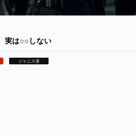
、実は○○しない
ジャニス渚