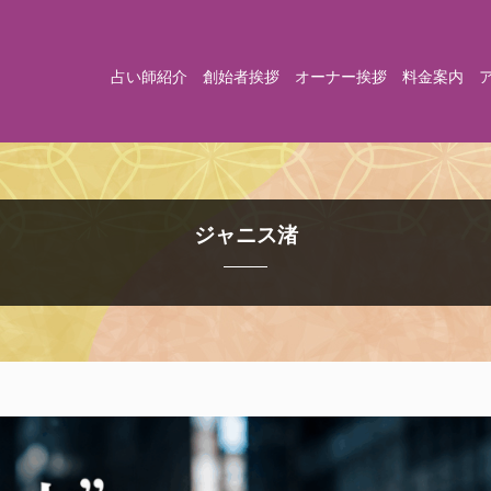
占い師紹介
創始者挨拶
オーナー挨拶
料金案内
ジャニス渚