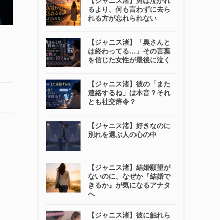
【ジャニス渚】男は泣かれ
るより、何も言わずに去ら
れる方が忘れられない
【ジャニス渚】「奥さんと
は終わってる…」その言葉
を信じた女性が最後に泣く
【ジャニス渚】彼の「また
連絡するね」は本音？それ
とも社交辞令？
【ジャニス渚】好きなのに
別れを選ぶ人の心の中
【ジャニス渚】結婚願望が
ないのに、なぜか『結婚で
きるか』が気になるアナタ
へ
【ジャニス渚】彼に触れら