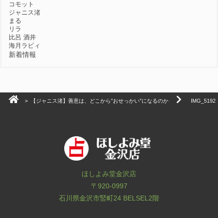
コモット
ジャニス渚
まる
リラ
比呂 酒井
海月ラビィ
新着情報
>
【ジャニス渚】善意は、どこから”おせっかい”になるのか
IMG_5192
ほしよみ堂金沢店
〒920-0997
石川県金沢市竪町24 BELSEL2階