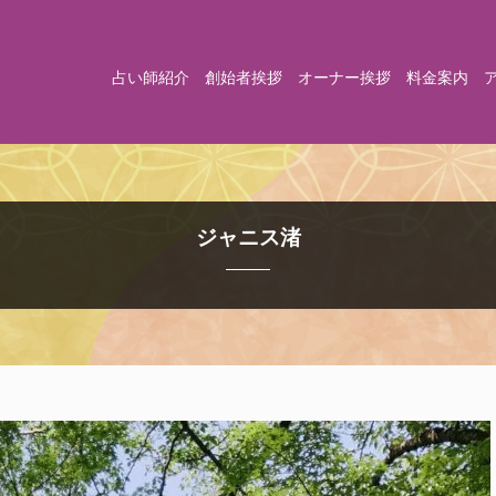
占い師紹介
創始者挨拶
オーナー挨拶
料金案内
ジャニス渚