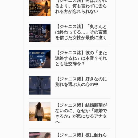
【ジャニス渚】男は泣かれ
るより、何も言わずに去ら
れる方が忘れられない
【ジャニス渚】「奥さんと
は終わってる…」その言葉
を信じた女性が最後に泣く
【ジャニス渚】彼の「また
連絡するね」は本音？それ
とも社交辞令？
【ジャニス渚】好きなのに
別れを選ぶ人の心の中
【ジャニス渚】結婚願望が
ないのに、なぜか『結婚で
きるか』が気になるアナタ
へ
【ジャニス渚】彼に触れら