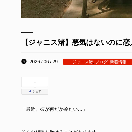
【ジャニス渚】悪気はないのに恋
2026 / 06 / 29
ジャニス渚
,
ブログ
,
新着情報
-
シェア
「最近、彼が何だか冷たい…」