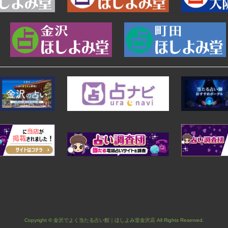
Copyright © 金沢でよく当たる占い館｜ほしよみ堂金沢店 All Rights Reserved.