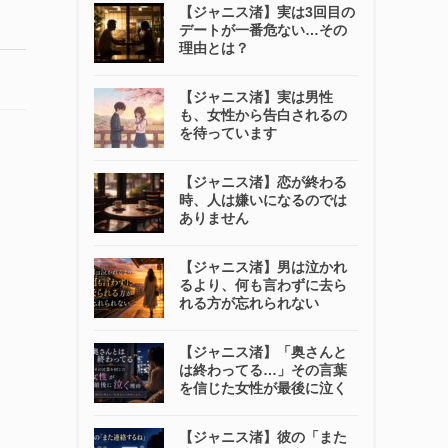
【ジャニス渚】実は3回目の
デートが一番危ない…その
理由とは？
【ジャニス渚】実は男性
も、女性から告白されるの
を待っています
【ジャニス渚】恋が終わる
時、人は嫌いになるのでは
ありません
【ジャニス渚】男は泣かれ
るより、何も言わずに去ら
れる方が忘れられない
【ジャニス渚】「奥さんと
は終わってる…」その言葉
を信じた女性が最後に泣く
【ジャニス渚】彼の「また