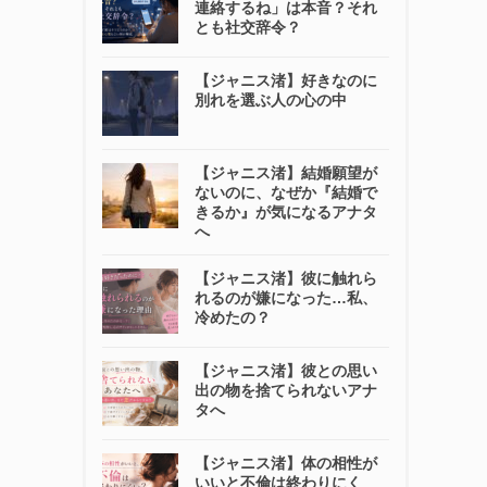
連絡するね」は本音？それ
とも社交辞令？
【ジャニス渚】好きなのに
別れを選ぶ人の心の中
【ジャニス渚】結婚願望が
ないのに、なぜか『結婚で
きるか』が気になるアナタ
へ
【ジャニス渚】彼に触れら
れるのが嫌になった…私、
冷めたの？
【ジャニス渚】彼との思い
出の物を捨てられないアナ
タへ
【ジャニス渚】体の相性が
いいと不倫は終わりにく