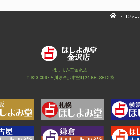
>
【ジャニ
ほしよみ堂金沢店
〒920-0997
石川県金沢市竪町24 BELSEL2階