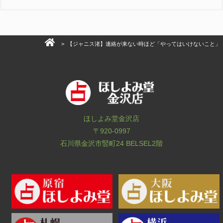
> 【ジャニス渚】連絡が来ない時ほど「やってはいけないこと」
ほしよみ堂金沢店
〒920-0997
石川県金沢市竪町24 BELSEL2階