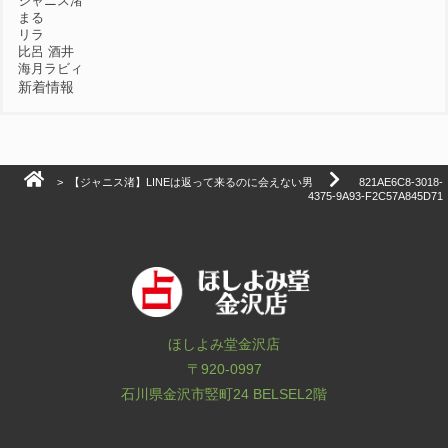
ジャニス渚
まる
リラ
比呂 酒井
海月ラビィ
新着情報
>
【ジャニス渚】LINEは返って来るのに会えない男
821AE6C8-3018-
4375-9A93-F2C57A845D71
ほしよみ堂金沢店
〒920-0997
石川県金沢市竪町24 BELSEL2階