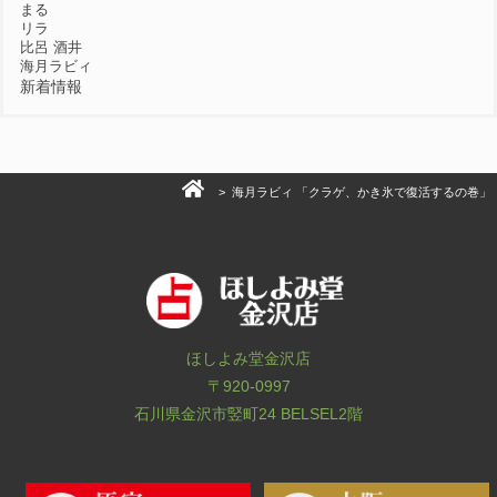
まる
リラ
比呂 酒井
海月ラビィ
新着情報
> 海月ラビィ 「クラゲ、かき氷で復活するの巻」
ほしよみ堂金沢店
〒920-0997
石川県金沢市竪町24 BELSEL2階