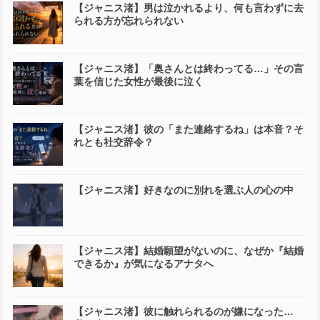
【ジャニス渚】男は泣かれるより、何も言わずに去
られる方が忘れられない
【ジャニス渚】「奥さんとは終わってる…」その言
葉を信じた女性が最後に泣く
【ジャニス渚】彼の「また連絡するね」は本音？そ
れとも社交辞令？
【ジャニス渚】好きなのに別れを選ぶ人の心の中
【ジャニス渚】結婚願望がないのに、なぜか『結婚
できるか』が気になるアナタへ
【ジャニス渚】彼に触れられるのが嫌になった…