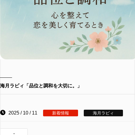
海月ラビィ「品位と調和を大切に。」
2025 / 10 / 11
新着情報
海月ラビィ
-