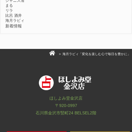
ジャニス渚
まる
リラ
比呂 酒井
海月ラビィ
新着情報
> 海月ラビィ「変化を楽しむ心で毎日を豊かに」
ほしよみ堂金沢店
〒920-0997
石川県金沢市竪町24 BELSEL2階