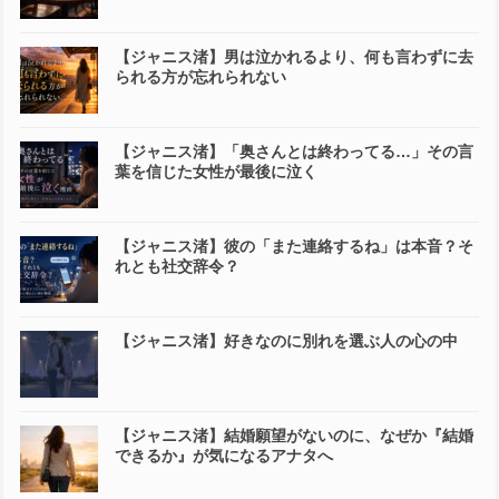
【ジャニス渚】男は泣かれるより、何も言わずに去
られる方が忘れられない
【ジャニス渚】「奥さんとは終わってる…」その言
葉を信じた女性が最後に泣く
【ジャニス渚】彼の「また連絡するね」は本音？そ
れとも社交辞令？
【ジャニス渚】好きなのに別れを選ぶ人の心の中
【ジャニス渚】結婚願望がないのに、なぜか『結婚
できるか』が気になるアナタへ