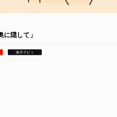
奥に隠して」
海月ラビィ