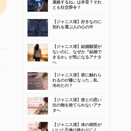
連絡するね」は本音？それ
とも社交辞令？
【ジャニス渚】好きなのに
別れを選ぶ人の心の中
【ジャニス渚】結婚願望が
ないのに、なぜか『結婚で
きるか』が気になるアナタ
へ
【ジャニス渚】彼に触れら
れるのが嫌になった…私、
冷めたの？
【ジャニス渚】彼との思い
出の物を捨てられないアナ
タへ
【ジャニス渚】体の相性が
いいと不倫は終わりにく