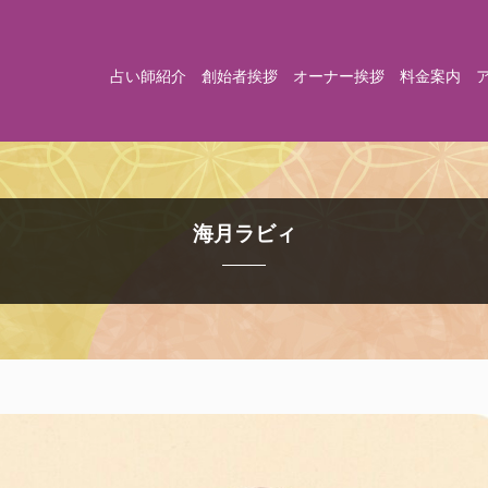
占い師紹介
創始者挨拶
オーナー挨拶
料金案内
海月ラビィ