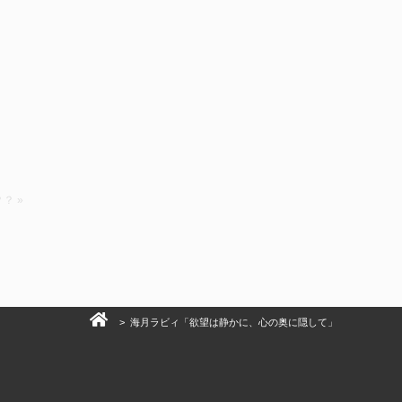
？ »
> 海月ラビィ「欲望は静かに、心の奥に隠して」