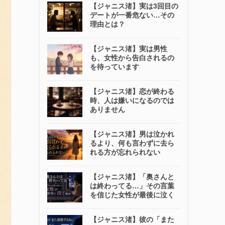
【ジャニス渚】実は3回目の
デートが一番危ない…その
理由とは？
【ジャニス渚】実は男性
も、女性から告白されるの
を待っています
【ジャニス渚】恋が終わる
時、人は嫌いになるのでは
ありません
【ジャニス渚】男は泣かれ
るより、何も言わずに去ら
れる方が忘れられない
【ジャニス渚】「奥さんと
は終わってる…」その言葉
を信じた女性が最後に泣く
【ジャニス渚】彼の「また