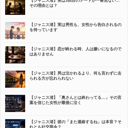
【ジャニス渚】実は3回目のデートが一番危ない…
その理由とは？
【ジャニス渚】実は男性も、女性から告白されるの
を待っています
【ジャニス渚】恋が終わる時、人は嫌いになるので
はありません
【ジャニス渚】男は泣かれるより、何も言わずに去
られる方が忘れられない
【ジャニス渚】「奥さんとは終わってる…」その言
葉を信じた女性が最後に泣く
【ジャニス渚】彼の「また連絡するね」は本音？そ
れとも社交辞令？