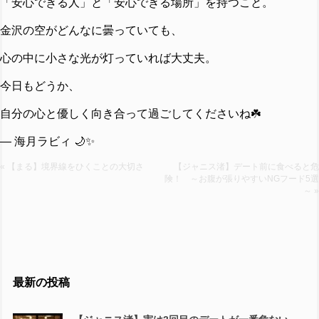
「安心できる人」と「安心できる場所」を持つこと。
金沢の空がどんなに曇っていても、
心の中に小さな光が灯っていれば大丈夫。
今日もどうか、
自分の心と優しく向き合って過ごしてくださいね☘️
— 海月ラビィ 🌙✨
« 【まる】境界線をひくことの大切さ
【ジャニス渚】デート前に食べると危
険！ ～お腹が張りやすいNGフード5選
～ »
最新の投稿