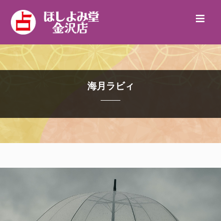
海月ラビィ