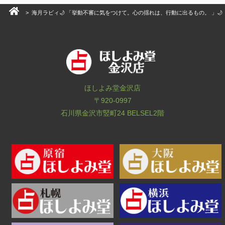
> 海月ラビィ🌙 「挙動不審に気をつけて。心の揺れは、行動に出るもの。 」🌙
ほしよみ堂金沢店
〒920-0997
石川県金沢市竪町24 BELSEL2階