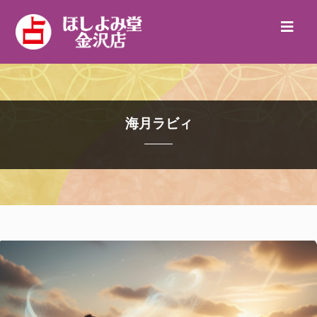
海月ラビィ