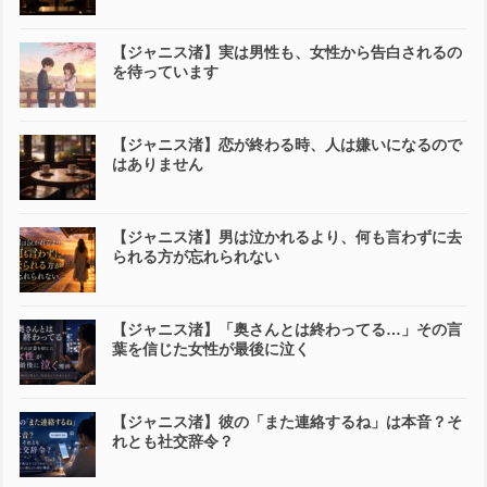
【ジャニス渚】実は男性も、女性から告白されるの
を待っています
【ジャニス渚】恋が終わる時、人は嫌いになるので
はありません
【ジャニス渚】男は泣かれるより、何も言わずに去
られる方が忘れられない
【ジャニス渚】「奥さんとは終わってる…」その言
葉を信じた女性が最後に泣く
【ジャニス渚】彼の「また連絡するね」は本音？そ
れとも社交辞令？