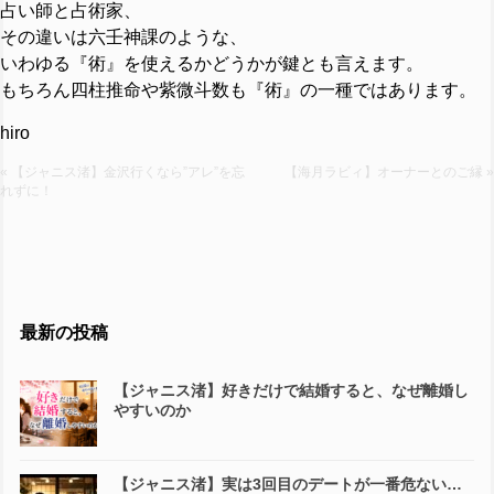
占い師と占術家、
その違いは六壬神課のような、
いわゆる『術』を使えるかどうかが鍵とも言えます。
もちろん四柱推命や紫微斗数も『術』の一種ではあります。
hiro
« 【ジャニス渚】金沢行くなら”アレ”を忘
【海月ラビィ】オーナーとのご縁 »
れずに！
最新の投稿
【ジャニス渚】好きだけで結婚すると、なぜ離婚し
やすいのか
【ジャニス渚】実は3回目のデートが一番危ない…