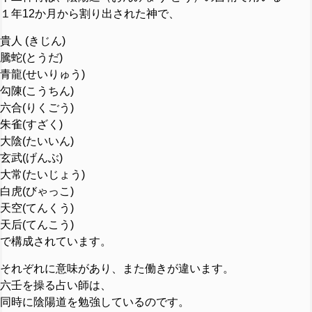
１年12か月から割り出された神で、
貴人 (きじん)
騰蛇(とうだ)
青龍(せいりゅう)
勾陳(こうちん)
六合(りくごう)
朱雀(すざく)
大陰(たいいん)
玄武(げんぶ)
大常(たいじょう)
白虎(びゃっこ)
天空(てんくう)
天后(てんこう)
で構成されています。
それぞれに意味があり、また働きが違います。
六壬を操る占い師は、
同時に陰陽道を勉強しているのです。