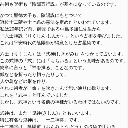
占術も呪術も『陰陽五行説』が基本になっているのです。
かつて聖徳太子も、陰陽説にもとづいて
冠位十二階や十七条の憲法を定めたといわれています。
私は20年ほど前、師匠である中島多加仁先生から
『六壬神課（りくじん-しんか）』という占術を学びました。
これは平安時代の陰陽師が得意とした占星術です。
六壬（りくじん）は『式神(しきがみ)』をつかって占います。
この式神の「式」には「もちいる」という意味があるのです。
簡単に言うと「神を操る」ことなのです。
紙などを折ったり切ったりして、
人や鳥などの形を作り、
それに術者が「命」を吹きこんで思い通りに操ります。
これを「式神」と呼んでいました。
しかし、式神という名前の神様がいるわけではないのです。
式神は、また「鬼神(きしん)」ともいいます。
特に有名な鬼神は、「十二神将」です。
十二神将は、陰陽道（おんみょう-どう）の占術で用いる