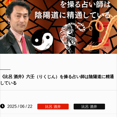
《比呂 酒井》六壬（りくじん）を操る占い師は陰陽道に精通
している
2025 / 06 / 22
比呂 酒井
比呂 酒井