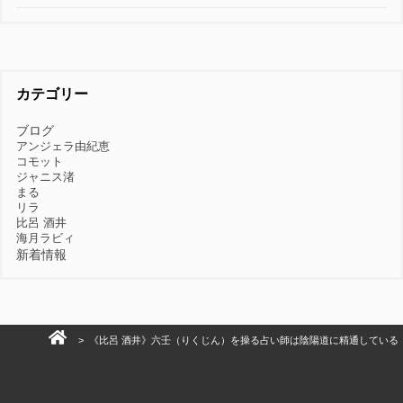
カテゴリー
ブログ
アンジェラ由紀恵
コモット
ジャニス渚
まる
リラ
比呂 酒井
海月ラビィ
新着情報
> 《比呂 酒井》六壬（りくじん）を操る占い師は陰陽道に精通している