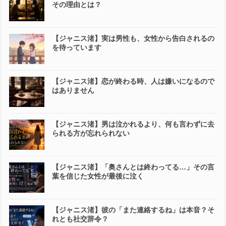
その理由とは？
【ジャニス渚】実は男性も、女性から告白されるの
を待っています
【ジャニス渚】恋が終わる時、人は嫌いになるので
はありません
【ジャニス渚】男は泣かれるより、何も言わずに去
られる方が忘れられない
【ジャニス渚】「奥さんとは終わってる…」その言
葉を信じた女性が最後に泣く
【ジャニス渚】彼の「また連絡するね」は本音？そ
れとも社交辞令？